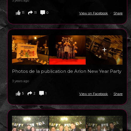
3 years ago
11
11
0
View on Facebook
·
Share
+
Photos de la publication de Arlon New Year Party
3 years ago
5
2
1
View on Facebook
·
Share
+