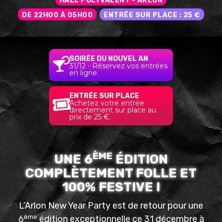
HALL POLYVALENT - ARLON
DE 22H00 À 05H00
ENTRÉE SUR PLACE : 25 €
SOIRÉE DU NOUVEL AN
31/12 - Réservez vos entrées
en ligne.
ENTRÉE SUR PLACE
Achetez votre entrée
directement sur place au
prix de 25 €.
ÈME
UNE 6
ÉDITION
COMPLÈTEMENT FOLLE ET
100% FESTIVE !
L’Arlon New Year Party est de retour pour une
ème
6
édition exceptionnelle ce 31 décembre à